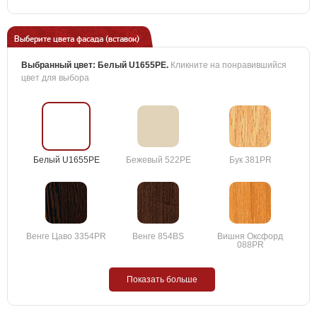
Выберите цвета фасада (вставок)
Выбранный цвет:
Белый U1655PE
.
Кликните на понравившийся
цвет для выбора
Белый U1655PE
Бежевый 522PE
Бук 381PR
Венге Цаво 3354PR
Венге 854BS
Вишня Оксфорд
088PR
Показать больше