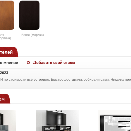
рех
Венге (морлка)
орилка)
телей
ше мнение
Добавить свой отзыв
 2023
И по стоимости всё устроило. Быстро доставили, собирали сами. Никаких пр
ем