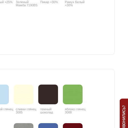
ный +25%
Зеленый
Пикар +30%
Рамух Белый
Мамба 7190BS
+30%
+25%
ой глянец
сливки глянец
темный
яблоко глянец
3085
шоколад
3088
глянец 3087