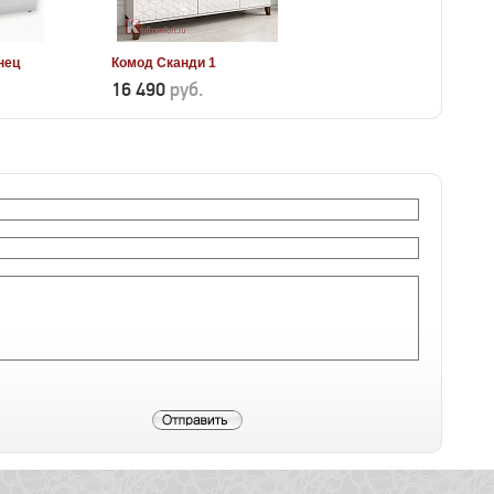
нец
Комод Сканди 1
16 490
руб.