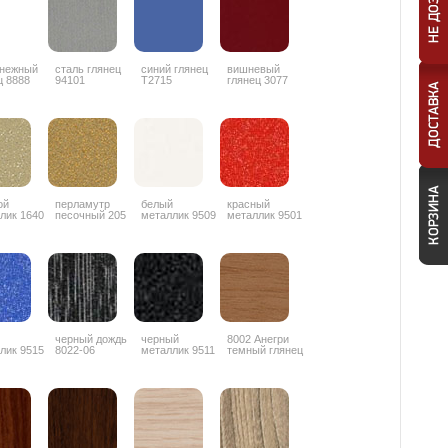
снежный
сталь глянец
синий глянец
вишневый
ц 8888
94101
T2715
глянец 3077
ой
перламутр
белый
красный
лик 1640
песочный 205
металлик 9509
металлик 9501
черный дождь
черный
8002 Анегри
лик 9515
8022-06
металлик 9511
темный глянец