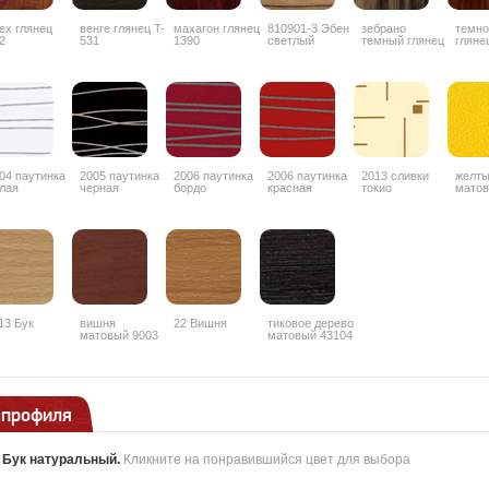
ех глянец
венге глянец T-
махагон глянец
810901-3 Эбен
зебрано
темно
2
531
1390
светлый
темный глянец
гляне
глянец
1853
3G
04 паутинка
2005 паутинка
2006 паутинка
2006 паутинка
2013 сливки
желт
лая
черная
бордо
красная
токио
матов
13 Бук
вишня
22 Вишня
тиковое дерево
матовый 9003
матовый 43104
 профиля
:
Бук натуральный
.
Кликните на понравившийся цвет для выбора