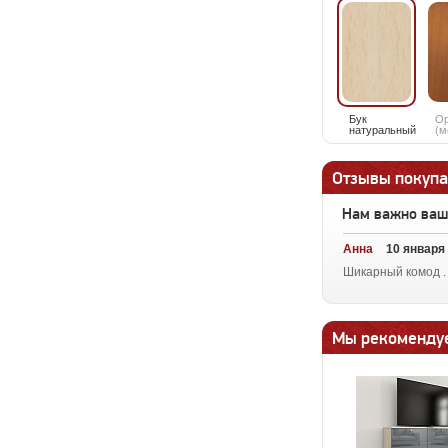
Бук
О
натуральный
(м
Отзывы покупа
Нам важно ва
Анна
10 января
Шикарный комод . 
Мы рекоменду