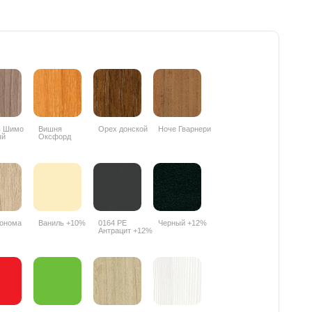
ь Шимо
Вишня
Орех донской
Ноче Гварнери
ый
Оксфорд
PR
088PR
онома
Ваниль +10%
0164 РЕ
Черный +12%
Антрацит +12%