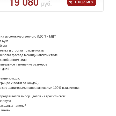
19 080
руб.
 из высококачественного ЛДСП и МДФ
а бука
00 мм
етика и строгая практичность
зеровка фасада в скандинавском стиле
 разобранном виде
чительное изменение размеров
-5 дней
ение комода:
ри (по 2 полки за каждой)
ика с шариковыми направляющими 100% выдвижения
редлагается выбор цветов из трех списков:
корпуса
фасадных панелей
я ножек