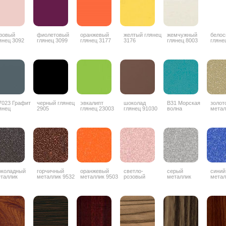
зовый
фиолетовый
оранжевый
желтый глянец
жемчужный
бело
янец 3092
глянец 3099
глянец 3177
3176
глянец 8003
гляне
7023 Графит
черный глянец
эвкалипт
шоколад
В31 Морская
золот
янец
2905
глянец 23003
глянец 91030
волна
метал
коладный
горчичный
оранжевый
светло-
серый
синий
таллик
металлик 9532
металлик 9503
розовый
металлик
метал
Z042
металлик 9506