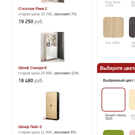
Коко боло
Ду
+10%
U2
Стеллаж Рики 2
старая цена 20 700,
экономия 7%
19 250
руб.
Туя +30%
Че
U3
Выберите цвета
Шкаф Сканди-8
старая цена 20 990,
экономия 12%
18 480
руб.
Выбранный цвет
белый глянец
ва
3020
T1
Шкаф Лайт-2
старая цена 11 904,
экономия 6%