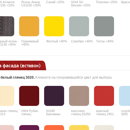
б Атланта
Ясень Анкор
Синий +25%
0244 SU
Платина +25%
Крас
105 +10%
U31105 +25%
Бензин +25%
рный ясень
Оранжевый
Желтый +40%
Серебро +40%
Титан +40%
1136 +30%
+40%
 фасада (вставок)
:
белый глянец 3020
.
Кликните на понравившийся цвет для выбора
ниль глянец
2954 Рубин
91040
капучино
красный
голуб
313
глянец
Баклажан
глянец 91050
глянец 2951
3081
глянец