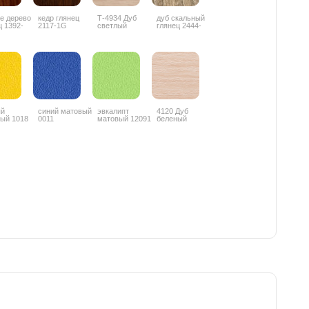
е дерево
кедр глянец
Т-4934 Дуб
дуб скальный
ц 1392-
2117-1G
светлый
глянец 2444-
глянец
4G
ый
синий матовый
эвкалипт
4120 Дуб
ый 1018
0011
матовый 12091
беленый