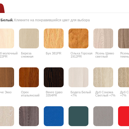
:
Белый
.
Кликните на понравившийся цвет для выбора
б молочный
Береза
Бук 381PR
Ольха Горская
Ясень Шимо
Ясен
22PR
снежная
1912PR
светлый
темн
1715BS
3356PR
3357
че Экко
Орех
Венге Цаво
Бодега Белый
Дуб Сонома
Дуб С
итальянский
3354PR
+7%
Светлый +7%
+7%
9490PR