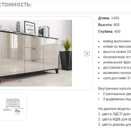
стоимость:
Длина
: 1400
Высота
: 800
Глубина
: 400
комод выполнен
ножки из массив
высота ножек 1
безупречная эст
уникальная фре
доставляется в
возможно незна
срок доставки 3
Внутреннее наполн
2 распашные две
3 выдвижных ящ
На данную модель п
1. цвета ЛДСП для 
2. цвета МДФ для 
3. цвета дерева дл