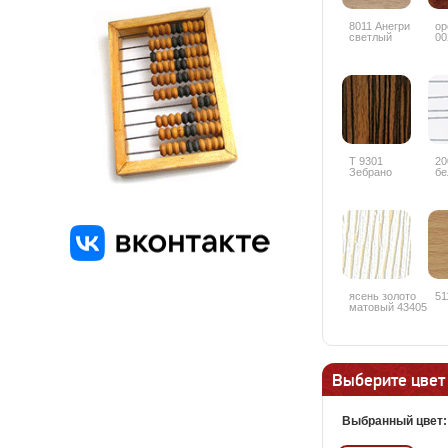
8011 Анегри
ор
светлый
00
глянец
Т 9301
20
Зебрано
бе
глянец
горизонтальный
ясень золото
51
матовый 43405
Выберите цвет
Выбранный цвет