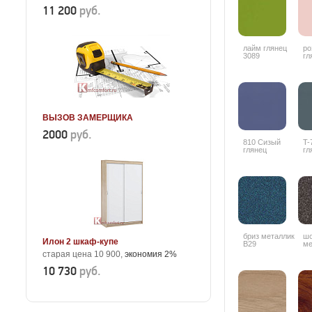
11 200
руб.
лайм глянец
ро
3089
гл
ВЫЗОВ ЗАМЕРЩИКА
2000
руб.
810 Сизый
T-
глянец
гл
бриз металлик
шо
Илон 2 шкаф-купе
B29
ме
ZY
старая цена 10 900,
экономия 2%
10 730
руб.