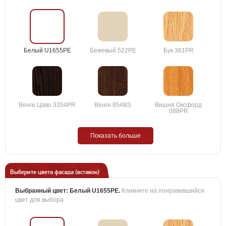
Белый U1655PE
Бежевый 522PE
Бук 381PR
Венге Цаво 3354PR
Венге 854BS
Вишня Оксфорд
088PR
Показать больше
Выберите цвета фасада (вставок)
Выбранный цвет:
Белый U1655PE
.
Кликните на понравившийся
цвет для выбора