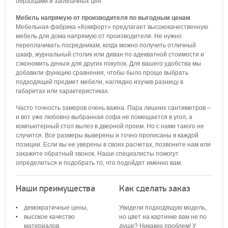
образцами и заоблачных цен.
Мебель напрямую от производителя по выгодным ценам
Мебельная фабрика «Комфорт» предлагает высококачественную
мебель для дома напрямую от производителя. Не нужно
переплачивать посредникам, когда можно получить отличный
шкаф, журнальный столик или диван по адекватной стоимости и
сэкономить деньги для других покупок. Для вашего удобства мы
добавили функцию сравнения, чтобы было проще выбрать
подходящий предмет мебели, наглядно изучив разницу в
габаритах или характеристиках.
Часто точность замеров очень важна. Пара лишних сантиметров –
и вот уже любовно выбранная софа не помещается в угол, а
компьютерный стол вылез в дверной проем. Но с нами такого не
случится. Все размеры выверены и точно прописаны в каждой
позиции. Если вы не уверены в своих расчетах, позвоните нам или
закажите обратный звонок. Наши специалисты помогут
определиться и подобрать то, что подойдет именно вам.
Наши преимущества
Как сделать заказ
демократичные цены,
Увидели подходящую модель,
высокое качество
но цвет на картинке вам не по
материалов,
душе? Никаких проблем! У