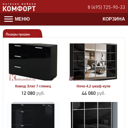
8 (495) 725-90-33
МЕНЮ
КОРЗИНА
Лидеры продаж
Комод Элит 7 глянец
Ноче-4.2 шкаф-купе
12 080
руб.
44 060
руб.