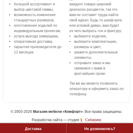
большой ассортимент и
каждого товара широкий
выбор цветовой гаммы,
диапазон расцветок, так что
возможность изменения
вам не составит труда найти
стандартных размеров,
свой идеал. Будь то шкаф-купе
изготовление изделий по
или угловой диван, вам будет
индивидуальным проектам,
из чего выбрать тон и фактуру:
услуга выезда замерщика,
выберите изделие,
оперативная доставка,
выберите комплектацию,
гарантия производителя до
размеры и цвет,
12 месяцев.
укажите дополнительные
элементы,
отправьте заказ и мы
свяжемся с вами в
кратчайшие сроки.
Так же вы можете позвонить
оператору и оформить заказ по
телефону.
©
2003-2026
Магазин мебели «Комфорт»
. Все права защищены.
Разработка сайта
— студия
Сибирикс
Доставка
Не дозвонились?