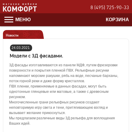
8 (495) 725-90-33
МЕНЮ
КОРЗИНА
Новости
24.03.2021
17:58:00
Модели с 3Д фасадами.
3Д фасады изготавливаются из панели МДФ, путем фрезеровки
поверхности и покрытия пленкой ПВХ. Рельефные рисунки
напоминают морские ракушки, рябь на воде, песчаные барханы,
поток горной реки и даже форму кристаллов.
ПВХ пленки, применяемые в данных фасадах, могут быть
однотонные глянцевые или матовые, а также с древесным
рисунком.
Многочисленные грани рельефных рисунков создают
неповторимую игру света и тени, притягивающею взгляд и
вызывает желание прикоснуться.
Мы предлагаем различные виды 3Д рельефа для воплощения
Ваших идей.