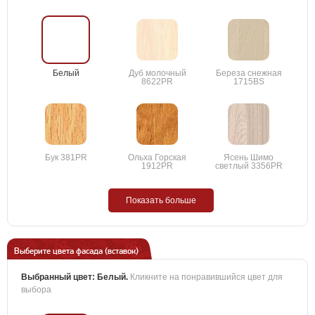
Белый
Дуб молочный
Береза снежная
8622PR
1715BS
Бук 381PR
Ольха Горская
Ясень Шимо
1912PR
светлый 3356PR
Показать больше
Выберите цвета фасада (вставок)
Выбранный цвет:
Белый
.
Кликните на понравившийся цвет для
выбора