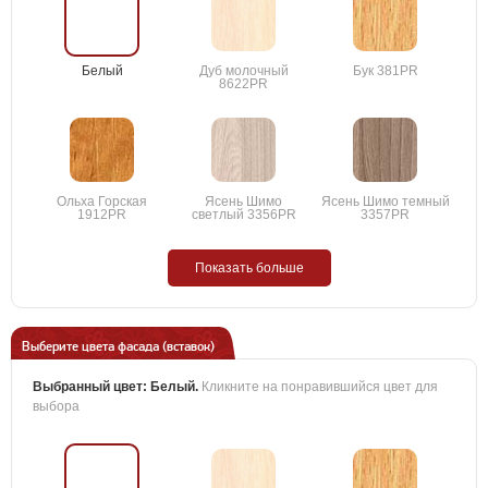
Белый
Дуб молочный
Бук 381PR
8622PR
Ольха Горская
Ясень Шимо
Ясень Шимо темный
1912PR
светлый 3356PR
3357PR
Показать больше
Выберите цвета фасада (вставок)
Выбранный цвет:
Белый
.
Кликните на понравившийся цвет для
выбора