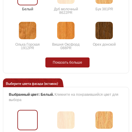
Белый
Дуб молочный
Бук 381PR
8622PR
Ольха Горская
Вишня Оксфорд
Орех донской
1912PR
088PR
Показать больше
Выберите цвета фасада (вставок)
Выбранный цвет:
Белый
.
Кликните на понравившийся цвет для
выбора