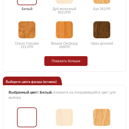
Белый
Дуб молочный
Бук 381PR
8622PR
Ольха Горская
Вишня Оксфорд
Орех донской
1912PR
088PR
Показать больше
Выберите цвета фасада (вставок)
Выбранный цвет:
Белый
.
Кликните на понравившийся цвет для
выбора