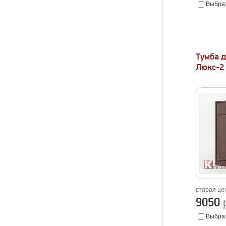
Выбрат
Тумба д
Люкс-2
старая це
9050
Выбрат