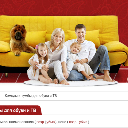
Комоды и тумбы для обуви и ТВ
ы для обуви и ТВ
ы по
:
наименованию (
возр
|
убыв
)
,
цене (
возр
|
убыв
)