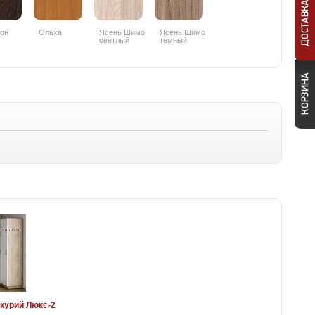
он
Ольха
Ясень Шимо
Ясень Шимо
светлый
темный
курий Люкс-2