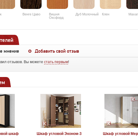
к
Венге Цаво
Вишня
Дуб Молочный
Клен
Махаг
Оксфорд
телей
ше мнение
Добавить свой отзыв
авил отзывов. Вы можете
стать первым
!
ем
овой шкаф
Шкаф угловой Эконом-3
Шкаф угловой Мер