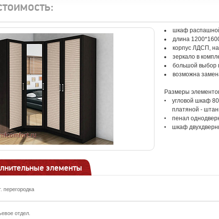
стоимость:
шкаф распашной
длина 1200*1600
корпус ЛДСП, н
зеркало в компл
большой выбор 
возможна замен
Размеры элементо
угловой шкаф 80
платяной - штан
пенал однодверн
шкаф двухдверн
лнительные элементы
т. перегородка
ьевое отдел.