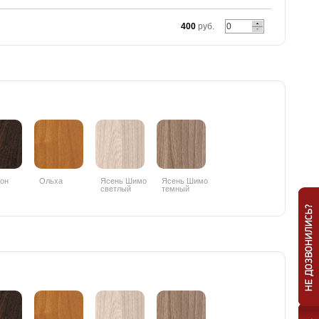
400
руб.
он
Ольха
Ясень Шимо
Ясень Шимо
светлый
темный