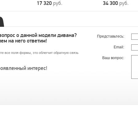
17 320
руб.
34 300
руб.
 вопрос о данной модели дивана?
Представьтесь:
ем на него ответим!
Email:
те все поля формы, это облегчит обратную связь
Ваш вопрос:
роявленный интерес!