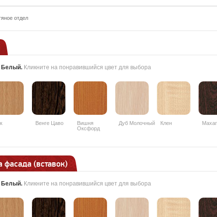
тяное отдел
:
Белый
.
Кликните на понравившийся цвет для выбора
к
Венге Цаво
Вишня
Дуб Молочный
Клен
Махаг
Оксфорд
 фасада (вставок)
:
Белый
.
Кликните на понравившийся цвет для выбора