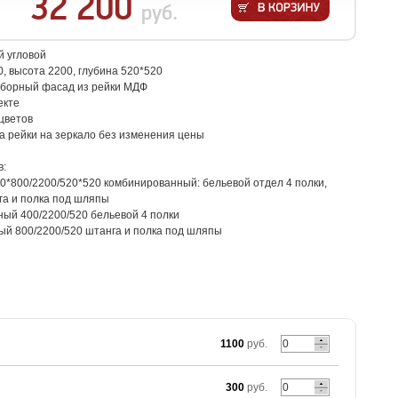
32 200
руб.
 угловой
, высота 2200, глубина 520*520
аборный фасад из рейки МДФ
екте
цветов
а рейки на зеркало без изменения цены
в:
0*800/2200/520*520 комбинированный: бельевой отдел 4 полки,
га и полка под шляпы
ый 400/2200/520 бельевой 4 полки
ый 800/2200/520 штанга и полка под шляпы
1100
руб.
300
руб.