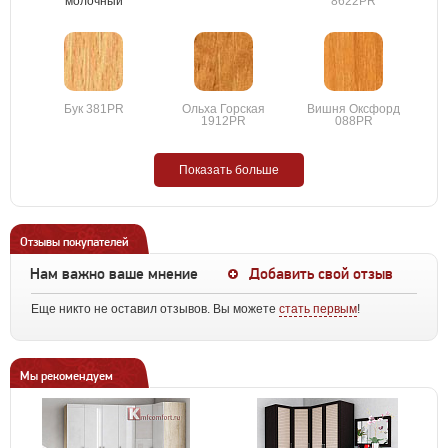
молочный
8622PR
Бук 381PR
Ольха Горская
Вишня Оксфорд
1912PR
088PR
Показать больше
Отзывы покупателей
Нам важно ваше мнение
Добавить свой отзыв
Еще никто не оставил отзывов. Вы можете
стать первым
!
Мы рекомендуем