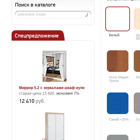
Поиск в каталоге
Спецпредложение
Белый
Ду
86
Ноче Мария
Но
Луиза
Миррор 5.2 с зеркалами шкаф-купе
старая цена 13 400,
экономия 7%
12 410
руб.
Синий +25%
Пл