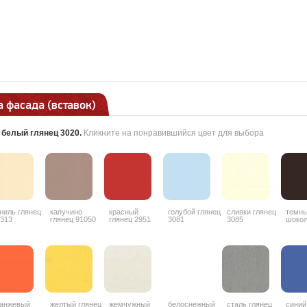
 фасада (вставок)
:
белый глянец 3020
.
Кликните на понравившийся цвет для выбора
ниль глянец
капучино
красный
голубой глянец
сливки глянец
темн
313
глянец 91050
глянец 2951
3081
3085
шоко
гляне
анжевый
желтый глянец
жемчужный
белоснежный
сталь глянец
синий