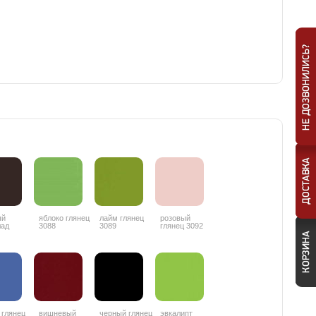
ый
яблоко глянец
лайм глянец
розовый
лад
3088
3089
глянец 3092
ц 3087
 глянец
вишневый
черный глянец
эвкалипт