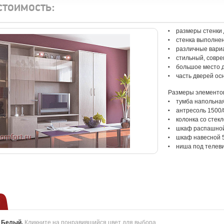
стоимость:
размеры стенки 
стенка выполне
различные вари
стильный, совр
большое место 
часть дверей о
Размеры элементов 
тумба напольная
антресоль 1500/
колонка со стек
шкаф распашной
шкаф навесной 
ниша под телеви
:
Белый
.
Кликните на понравившийся цвет для выбора