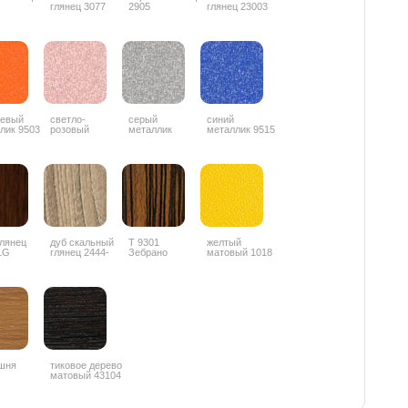
глянец 3077
2905
глянец 23003
жевый
светло-
серый
синий
лик 9503
розовый
металлик
металлик 9515
металлик 9506
глянец
дуб скальный
Т 9301
желтый
1G
глянец 2444-
Зебрано
матовый 1018
4G
глянец
горизонтальный
шня
тиковое дерево
матовый 43104