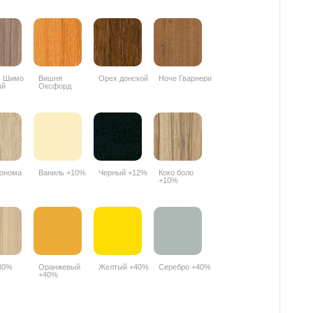
ь Шимо
Вишня
Орех донской
Ноче Гварнери
ый
Оксфорд
PR
088PR
онома
Ваниль +10%
Черный +12%
Коко боло
+10%
30%
Оранжевый
Желтый +40%
Серебро +40%
+40%