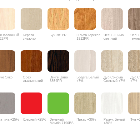
б молочный
Береза
Бук 381PR
Ольха Горская
Ясень Шимо
Ясен
22PR
снежная
1912PR
светлый
темн
1715BS
3356PR
3357
че Экко
Орех
Венге Цаво
Бодега Белый
Дуб Сонома
Дуб С
итальянский
3354PR
+7%
Светлый +7%
+7%
9490PR
атина +25%
Красный +25%
Зеленый
Пикар +30%
Рамух Белый
Туя +
Мамба 7190BS
+30%
+25%