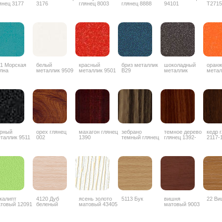
янец 3177
3176
глянец 8003
глянец 8888
94101
T2715
1 Морская
белый
красный
бриз металлик
шоколадный
оран
лна
металлик 9509
металлик 9501
B29
металлик
метал
ZYZ042
рный
орех глянец
махагон глянец
зебрано
темное дерево
кедр 
таллик 9511
002
1390
темный глянец
глянец 1392-
2117-
1853
3G
калипт
4120 Дуб
ясень золото
5113 Бук
вишня
22 Ви
товый 12091
беленый
матовый 43405
матовый 9003