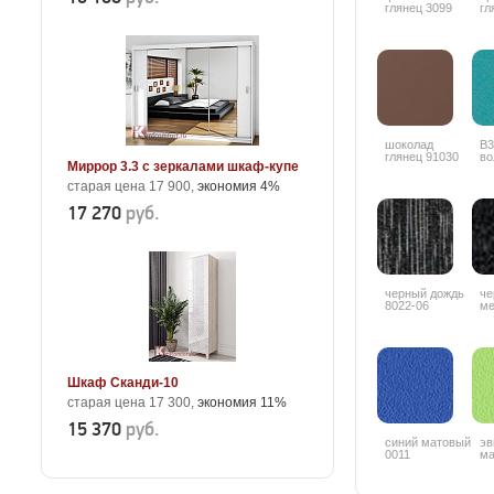
глянец 3099
гл
шоколад
В3
глянец 91030
во
Миррор 3.3 с зеркалами шкаф-купе
старая цена 17 900,
экономия 4%
17 270
руб.
черный дождь
че
8022-06
ме
Шкаф Сканди-10
старая цена 17 300,
экономия 11%
15 370
руб.
синий матовый
эв
0011
ма