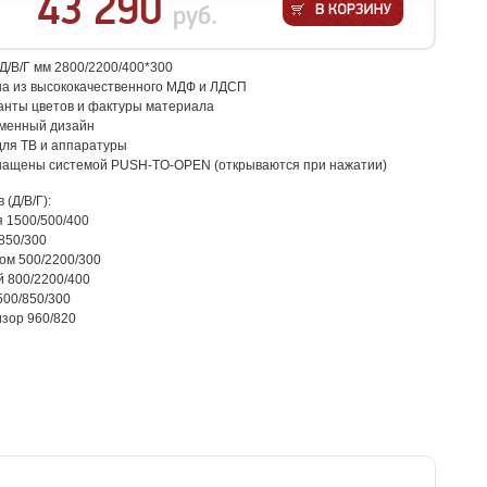
43 290
руб.
Д/В/Г мм 2800/2200/400*300
на из высококачественного МДФ и ЛДСП
анты цветов и фактуры материала
еменный дизайн
для ТВ и аппаратуры
снащены системой PUSH-TO-OPEN (открываются при нажатии)
(Д/В/Г):
 1500/500/400
850/300
лом 500/2200/300
 800/2200/400
500/850/300
зор 960/820