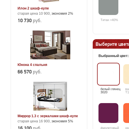
Илон 2 шкаф-купе
старая цена 10 900,
экономия 2%
10 730
руб.
Титан +40%
Выберите цвета
Выбранный цвет
Юнона 4 спальня
66 570
руб.
белый глянец
ва
3020
T1
Миррор 1.3 с зеркалами шкаф-купе
старая цена 16 900,
экономия 5%
16 100
руб.
фиолетовый
ор