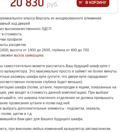
20 830
руб.
ремиального класса Версаль из анодированного алюминия
авный ход дверей
из высококачественного ЛДСП
т в стоимость
учки профили
анты расцветки
1600, высота от 1900 до 2600, глубина от 400 до 700
возможен
вызов замерщика
Вы самостоятельно можете рассчитать Ваш будущий шкаф-купе с
о калькулятора. Это максимально просто и займет не более минуты.
тные размеры шкафа-купе (учтите, что двери-купе скрадывают
 соответственно полезная глубина будет меньше).
ктацию шкафа (полки, штанги, перегородки и ящики, показанные на
ции, уже входят в стоимость данной комплектации). При выборе
читывайте, что ширина платяного отделения не должна превышать
жание провисания штанги и полки над ней.
 выбрать дополнительные элементы - подсветка, зеркала,
полки, щетки и т.д.
вившийся Вам цвет для Вашего будущего шкафа.
счета, при внесении любых изменений калькулятор автоматически