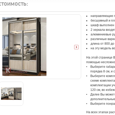
стоимость:
направляющие п
бесшумный и пл
шкаф выполнен 
2 зеркала входя
алюминиевые р
различные вари
длина от 800 до 
на эту модель 
На этой странице 
помощью несложног
Выберите габари
порядка 8 см, и
Выберите компле
схеме комплекта
комплектации у
120 см, во избе
Далее Вы можете
дополнительные 
Выберите понра
На всех этапах ра