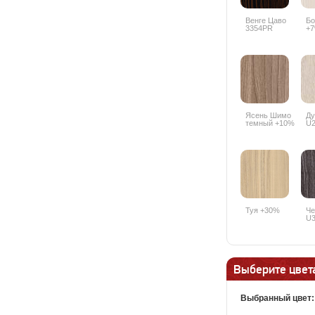
Венге Цаво
Бо
3354PR
+
Ясень Шимо
Ду
темный +10%
U2
Туя +30%
Че
U3
Выберите цвета
Выбранный цвет