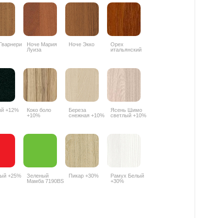
Гварнери
Ноче Мария
Ноче Экко
Орех
Луиза
итальянский
9490PR
ый +12%
Коко боло
Береза
Ясень Шимо
+10%
снежная +10%
светлый +10%
ный +25%
Зеленый
Пикар +30%
Рамух Белый
Мамба 7190BS
+30%
+25%