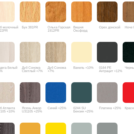
б молочный
Бук 381PR
Ольха Горская
Вишня
Орех донской
Ноче 
22PR
1912PR
Оксфорд
088PR
дега Белый
Дуб Сонома
Дуб Сонома
Ваниль +10%
0164 РЕ
Черн
7%
Светлый +7%
+7%
Антрацит +12%
б Атланта
Ясень Анкор
Синий +25%
0244 SU
Платина +25%
Крас
105 +10%
U31105 +25%
Бензин +25%