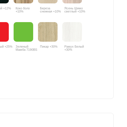
ый +12%
Коко боло
Береза
Ясень Шимо
+10%
снежная +10%
светлый +10%
ный +25%
Зеленый
Пикар +30%
Рамух Белый
Мамба 7190BS
+30%
+25%