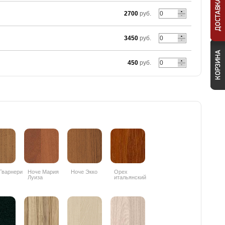
2700
руб.
3450
руб.
450
руб.
Гварнери
Ноче Мария
Ноче Экко
Орех
Луиза
итальянский
9490PR