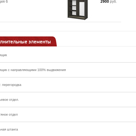
ия 6
2900
руб.
лнительные элементы
ящик
ящик с направляющими 100% выдвижения
т. перегородка
ьевое отдел.
тяное отдел
ьная штанга