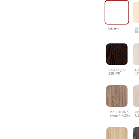
Белый
Ду
86
Венге Цаво
Бо
3354PR
+
Ясень Шимо
Ду
темный +10%
U2