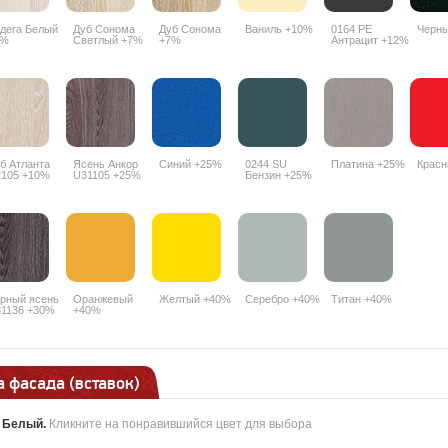
дега Белый
Дуб Сонома
Дуб Сонома
Ваниль +10%
0164 РЕ
Черн
7%
Светлый +7%
+7%
Антрацит +12%
б Атланта
Ясень Анкор
Синий +25%
0244 SU
Платина +25%
Крас
105 +10%
U31105 +25%
Бензин +25%
рный ясень
Оранжевый
Желтый +40%
Серебро +40%
Титан +40%
1136 +30%
+40%
 фасада (вставок)
:
Белый
.
Кликните на понравившийся цвет для выбора