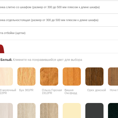
онка слитно со шкафом (размер от 300 до 500 мм плюсом к длине шкафа)
онка отдельностоящая (размер от 300 до 500 мм плюсом к длине шкафа)
та отбойки (щетки)
:
Белый
.
Кликните на понравившийся цвет для выбора
б молочный
Бук 381PR
Ольха Горская
Вишня
Орех донской
Ноче 
22PR
1912PR
Оксфорд
088PR