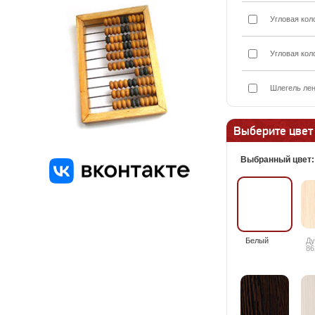
Угловая кол
Угловая кол
Шлегель лен
Выберите цвет
Выбранный цвет
Белый
Ду
86