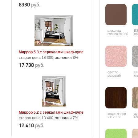
8330
руб.
шоколад
В3
глянец 91030
во
Миррор 5.3 с зеркалами шкаф-купе
старая цена 18 300,
экономия 3%
17 730
руб.
светло-
се
розовый
ме
металлик 9506
Миррор 5.2 с зеркалами шкаф-купе
кедр глянец
ду
2117-1G
гл
старая цена 13 400,
экономия 7%
4
12 410
руб.