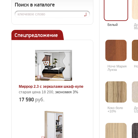
Поиск в каталоге
Белый
Ду
86
Спецпредложение
Ноче Мария
Но
Луиза
Миррор 2.3 с зеркалами шкаф-купе
старая цена 18 200,
экономия 3%
17 590
руб.
Коко боло
Ду
+10%
U2