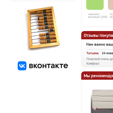
эвкалипт
41
матовый 12091
бе
Отзывы покупа
Нам важно ва
Татьяна
24 янв
Покупкой очень д
Комфорт.
Мы рекоменду