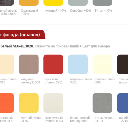
рный ясень
Оранжевый
Желтый +40%
Серебро +40%
Титан +40%
1136 +30%
+40%
 фасада (вставок)
:
белый глянец 3020
.
Кликните на понравившийся цвет для выбора
ниль глянец
капучино
красный
голубой глянец
сливки глянец
темн
313
глянец 91050
глянец 2951
3081
3085
шоко
гляне
анжевый
желтый глянец
жемчужный
белоснежный
сталь глянец
синий
янец 3177
3176
глянец 8003
глянец 8888
94101
T2715