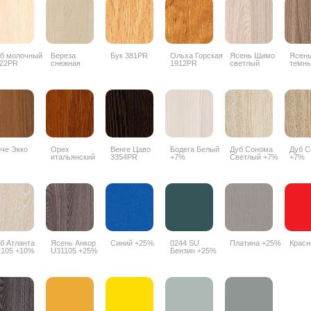
б молочный
Береза
Бук 381PR
Ольха Горская
Ясень Шимо
Ясен
22PR
снежная
1912PR
светлый
темн
1715BS
3356PR
3357
че Экко
Орех
Венге Цаво
Бодега Белый
Дуб Сонома
Дуб С
итальянский
3354PR
+7%
Светлый +7%
+7%
9490PR
б Атланта
Ясень Анкор
Синий +25%
0244 SU
Платина +25%
Крас
105 +10%
U31105 +25%
Бензин +25%