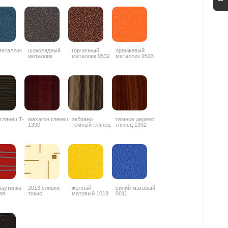
металлик
шоколадный
горчичный
оранжевый
металлик
металлик 9532
металлик 9503
ZYZ042
 глянец T-
махагон глянец
зебрано
темное дерево
1390
темный глянец
глянец 1392-
1853
3G
паутинка
2013 сливки
желтый
синий матовый
ая
токио
матовый 1018
0011