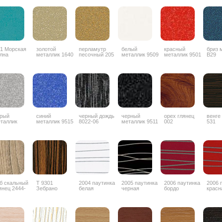
1 Морская
золотой
перламутр
белый
красный
бриз 
лна
металлик 1640
песочный 205
металлик 9509
металлик 9501
B29
рый
синий
черный дождь
черный
орех глянец
венге
таллик
металлик 9515
8022-06
металлик 9511
002
531
б скальный
Т 9301
2004 паутинка
2005 паутинка
2006 паутинка
2006 
янец 2444-
Зебрано
белая
черная
бордо
красн
G
глянец
горизонтальный