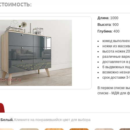
стоимость:
Длина
: 1000
Высота
: 900
Глубина
: 400
комод выполнен
ножки из массив
высота ножек 2
различные вари
доставляется в
6 выдвижных ящ
возможно незна
срок доставки 3
В первом списке в
списке - МДФ для ф
:
Белый
.
Кликните на понравившийся цвет для выбора