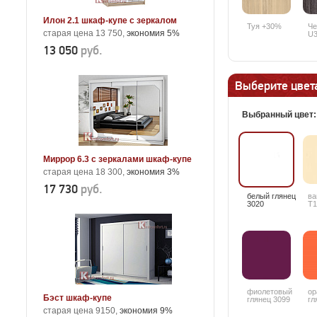
Илон 2.1 шкаф-купе с зеркалом
Туя +30%
Че
старая цена 13 750,
экономия 5%
U3
13 050
руб.
Выберите цвета
Выбранный цвет
Миррор 6.3 с зеркалами шкаф-купе
старая цена 18 300,
экономия 3%
17 730
руб.
белый глянец
ва
3020
T1
фиолетовый
ор
Бэст шкаф-купе
глянец 3099
гл
старая цена 9150,
экономия 9%