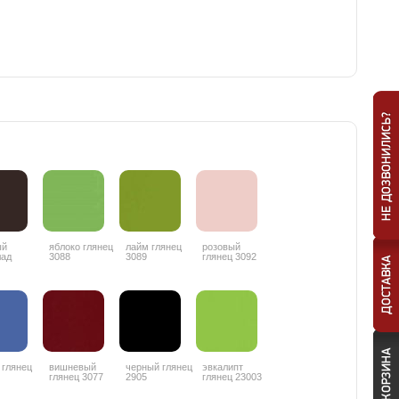
ый
яблоко глянец
лайм глянец
розовый
лад
3088
3089
глянец 3092
ц 3087
 глянец
вишневый
черный глянец
эвкалипт
глянец 3077
2905
глянец 23003