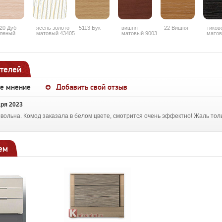
20 Дуб
ясень золото
5113 Бук
вишня
22 Вишня
тиков
леный
матовый 43405
матовый 9003
матов
телей
ше мнение
Добавить свой отзыв
аря 2023
овольна. Комод заказала в белом цвете, смотрится очень эффектно! Жаль то
ем