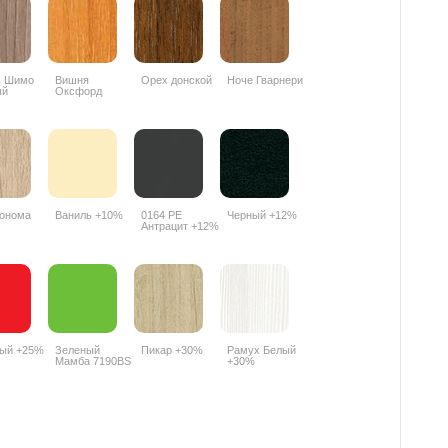
ь Шимо
Вишня
Орех донской
Ноче Гварнери
ый
Оксфорд
PR
088PR
онома
Ваниль +10%
0164 РЕ
Черный +12%
Антрацит +12%
ный +25%
Зеленый
Пикар +30%
Рамух Белый
Мамба 7190BS
+30%
+25%