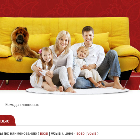
Комоды глянцевые
евые
ы по
:
наименованию (
возр
|
убыв
)
,
цене (
возр
|
убыв
)