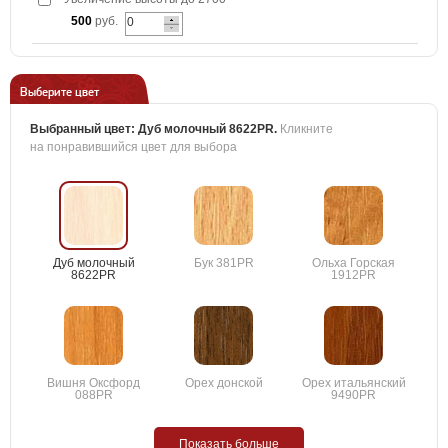
500
руб.
Выберите цвет
Выбранный цвет:
Дуб молочный 8622PR
.
Кликните
на понравившийся цвет для выбора
Дуб молочный
Бук 381PR
Ольха Горская
8622PR
1912PR
Вишня Оксфорд
Орех донской
Орех итальянский
088PR
9490PR
Показать больше