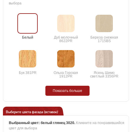
выбора
Белый
Дуб молочный
Береза снежная
8622PR
1715BS
Бук 381PR
Ольха Горская
Ясень Шимо
1912PR
светлый 3356PR
Показать больше
Выберите цвета фасада (вставок)
Выбранный цвет:
белый глянец 3020
.
Кликните на понравившийся
цвет для выбора