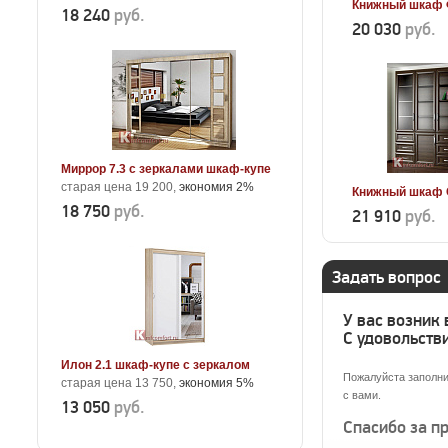
Книжный шкаф 
18 240
руб.
20 030
руб.
Миррор 7.3 с зеркалами шкаф-купе
старая цена 19 200,
экономия 2%
Книжный шкаф 
18 750
руб.
21 910
руб.
Задать вопрос
У вас возник
С удовольстви
Илон 2.1 шкаф-купе с зеркалом
Пожалуйста заполни
старая цена 13 750,
экономия 5%
с вами.
13 050
руб.
Спасибо за п