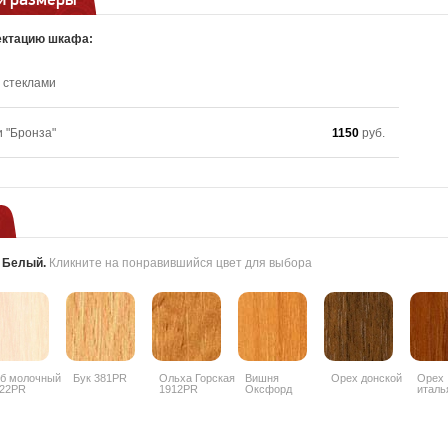
ектацию шкафа:
 стеклами
и "Бронза"
1150
руб.
:
Белый
.
Кликните на понравившийся цвет для выбора
б молочный
Бук 381PR
Ольха Горская
Вишня
Орех донской
Орех
22PR
1912PR
Оксфорд
италь
088PR
9490