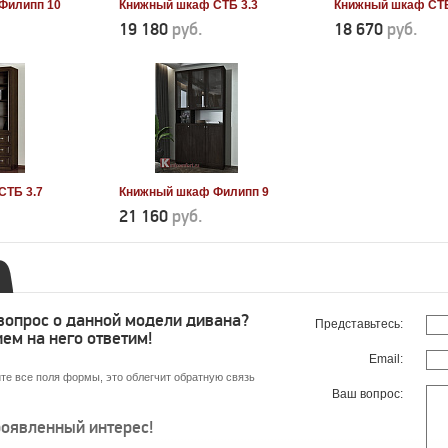
Филипп 10
Книжный шкаф СТБ 3.3
Книжный шкаф СТБ
19 180
руб.
18 670
руб.
СТБ 3.7
Книжный шкаф Филипп 9
21 160
руб.
 вопрос о данной модели дивана?
Представьтесь:
ем на него ответим!
Email:
те все поля формы, это облегчит обратную связь
Ваш вопрос:
роявленный интерес!