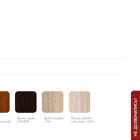
Венге Цаво
Дуб Сонома
Ясень Шимо
янский
3354PR
+7%
светлый +10%
PR