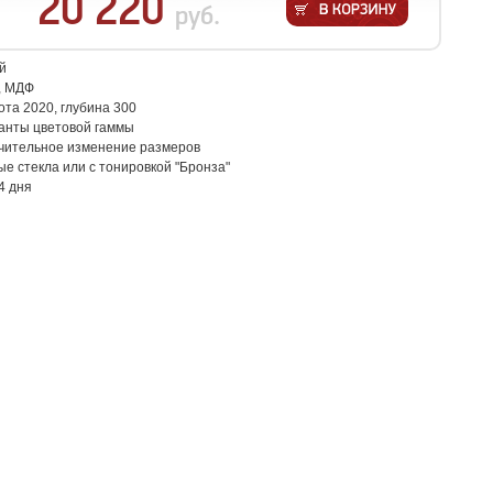
20 220
руб.
й
, МДФ
ота 2020, глубина 300
анты цветовой гаммы
чительное изменение размеров
е стекла или с тонировкой "Бронза"
4 дня