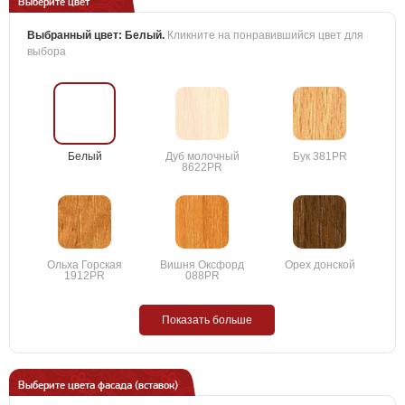
Выберите цвет
Выбранный цвет:
Белый
.
Кликните на понравившийся цвет для
выбора
Белый
Дуб молочный
Бук 381PR
8622PR
Ольха Горская
Вишня Оксфорд
Орех донской
1912PR
088PR
Показать больше
Выберите цвета фасада (вставок)