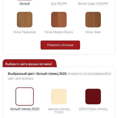
Белый
Бук 381PR
Венге Цаво 3354PR
Ноче Гварнери
Ноче Мария Луиза
Ноче Экко
Показать больше
Выберите цвета фасада (вставок)
Выбранный цвет:
белый глянец 3020
.
Кликните на понравившийся
цвет для выбора
белый глянец 3020
ваниль глянец
2954 Рубин глянец
T1313