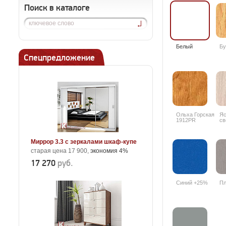
Поиск в каталоге
Белый
Бу
Спецпредложение
Ольха Горская
Яс
1912PR
св
33
Миррор 3.3 с зеркалами шкаф-купе
старая цена 17 900,
экономия 4%
17 270
руб.
Синий +25%
Пл