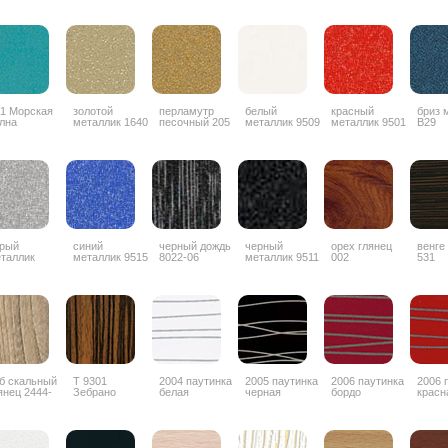
1 Морская
золотой
перламутр
белый
красный
бриз 
лна
металлик 1640
песочный 205
металлик 9509
металлик 9501
B29
рый
синий
черный дождь
черный
орех глянец
венге
таллик
металлик 9515
8022-06
металлик 9511
002
531
б скальный
Т 9301
2004 паутинка
2005 паутинка
2006 паутинка
2006 
янец 2444-
Зебрано
белая
черная
бордо
красн
G
глянец
горизонтальный