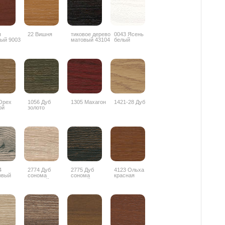
я
22 Вишня
тиковое дерево
0043 Ясень
ый 9003
матовый 43104
белый
Орех
1056 Дуб
1305 Махагон
1421-28 Дуб
ой
золото
4
2774 Дуб
2775 Дуб
4123 Ольха
овый
сонома
сонома
красная
лив
светлый
темный