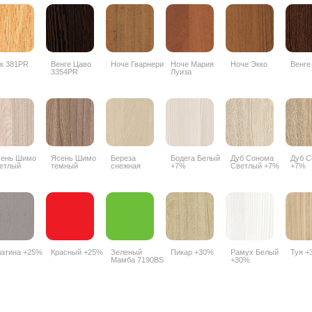
к 381PR
Венге Цаво
Ноче Гварнери
Ноче Мария
Ноче Экко
Венге
3354PR
Луиза
ень Шимо
Ясень Шимо
Береза
Бодега Белый
Дуб Сонома
Дуб С
етлый
темный
снежная
+7%
Светлый +7%
+7%
56PR
3357PR
1715BS +10%
атина +25%
Красный +25%
Зеленый
Пикар +30%
Рамух Белый
Туя +
Мамба 7190BS
+30%
+25%