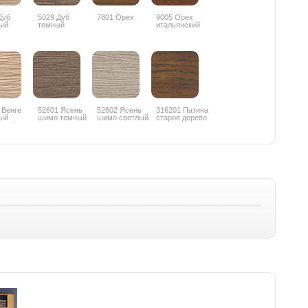
Дуб
5029 Дуб
7801 Орех
9005 Орех
ый
темный
итальянский
 Венге
52601 Ясень
52602 Ясень
316201 Патина
ый
шимо темный
шимо светлый
старое дерево
еный