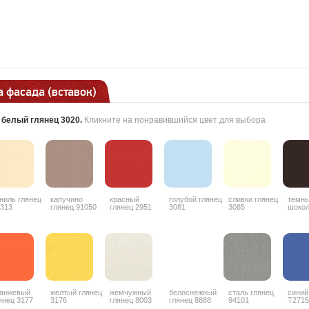
 фасада (вставок)
:
белый глянец 3020
.
Кликните на понравившийся цвет для выбора
ниль глянец
капучино
красный
голубой глянец
сливки глянец
темн
313
глянец 91050
глянец 2951
3081
3085
шоко
гляне
анжевый
желтый глянец
жемчужный
белоснежный
сталь глянец
синий
янец 3177
3176
глянец 8003
глянец 8888
94101
T2715