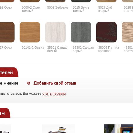
92 Орех
5000-2 Орех
5002 Зебрано
5015 Венге
5027 Дуб
5028 
темный
темный
старый
светл
17 Орех
20141-2 Ольха
35301 Сандал
35302 Сандал
38005 Патина
43301
белый
серый
красное
светл
дерево
рифл
телей
ше мнение
Добавить свой отзыв
авил отзывов. Вы можете
стать первым
!
ем