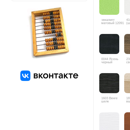
эвкалипт
41
матовый 12091
(ш
0044 Ясень
23
черный
св
1603 Венге
18
шелк
ва