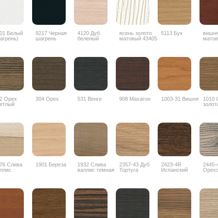
01 Белый
9217 Черная
4120 Дуб
ясень золото
5113 Бук
вишн
агрень)
шагрень
беленый
матовый 43405
матов
2 Орех
304 Орех
531 Венге
908 Махагон
1003-31 Вишня
1010 
етлый
золот
76 Слива
1901 Береза
1932 Слива
2357-43 Дуб
2423-4R
2445-
ллис
валлис темная
Тортуга
Испанский
Орех
орех
дубос