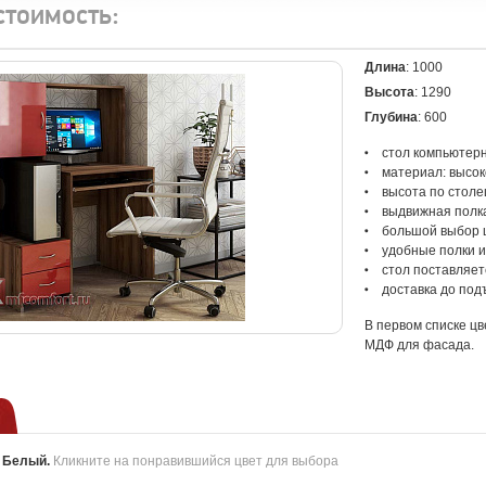
стоимость:
Длина
: 1000
Высота
: 1290
Глубина
: 600
стол компьютер
материал: высо
высота по стол
выдвижная полка
большой выбор 
удобные полки 
стол поставляет
доставка до под
В первом списке цв
МДФ для фасада.
:
Белый
.
Кликните на понравившийся цвет для выбора