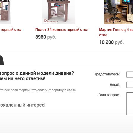
ютерный стол
Полет-34 компьютерный стол
Мартин Глянец-4 
стол
8960
руб.
10 200
руб.
 вопрос о данной модели дивана?
Представьтесь:
ем на него ответим!
Email:
те все поля формы, это облегчит обратную связь
Ваш вопрос:
роявленный интерес!