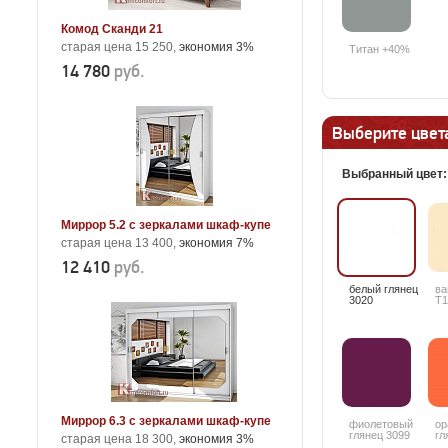
Комод Сканди 21
старая цена 15 250,
экономия 3%
Титан +40%
14 780
руб.
Выберите цвета
Выбранный цвет
Миррор 5.2 с зеркалами шкаф-купе
старая цена 13 400,
экономия 7%
12 410
руб.
белый глянец
ва
3020
T1
Миррор 6.3 с зеркалами шкаф-купе
фиолетовый
ор
глянец 3099
гл
старая цена 18 300,
экономия 3%