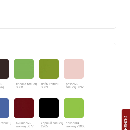
ый
яблоко глянец
лайм глянец
розовый
лад
3088
3089
глянец 3092
ц 3087
 глянец
вишневый
черный глянец
эвкалипт
глянец 3077
2905
глянец 23003