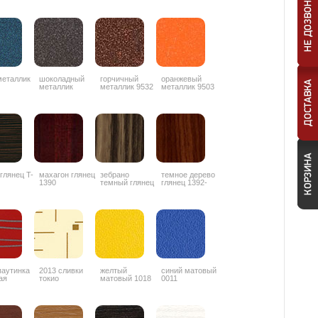
металлик
шоколадный
горчичный
оранжевый
металлик
металлик 9532
металлик 9503
ZYZ042
 глянец T-
махагон глянец
зебрано
темное дерево
1390
темный глянец
глянец 1392-
1853
3G
паутинка
2013 сливки
желтый
синий матовый
ая
токио
матовый 1018
0011