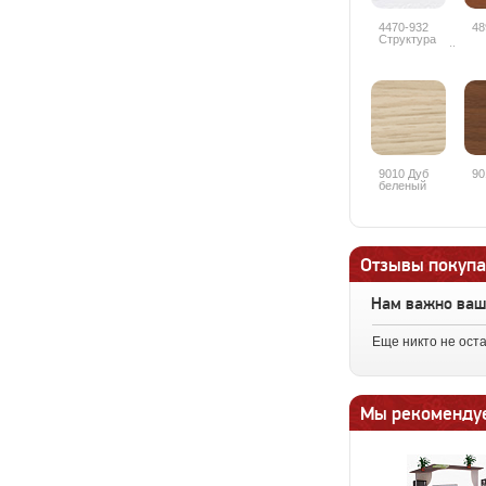
4470-932
48
Структура
дерева белый
9010 Дуб
90
беленый
Отзывы покупа
Нам важно ва
Еще никто не ост
Мы рекоменду