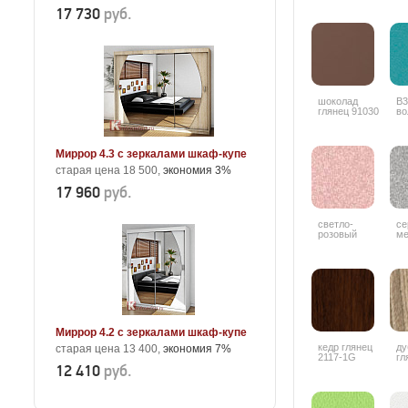
17 730
руб.
шоколад
В3
глянец 91030
во
Миррор 4.3 с зеркалами шкаф-купе
старая цена 18 500,
экономия 3%
17 960
руб.
светло-
се
розовый
ме
металлик 9506
Миррор 4.2 с зеркалами шкаф-купе
кедр глянец
ду
старая цена 13 400,
экономия 7%
2117-1G
гл
12 410
руб.
4